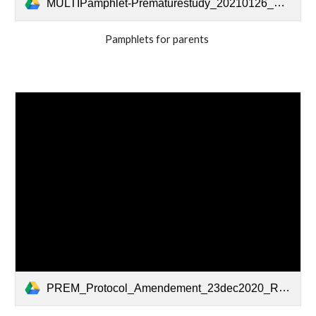
MULTIPamphlet-Prematurestudy_20210126_REBapproved.pdf
Pamphlets for parents
PREM_Protocol_Amendement_23dec2020_REBapproved.pdf