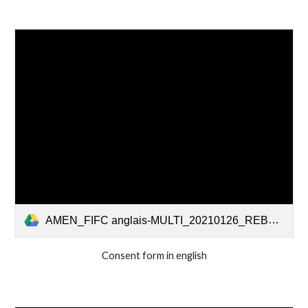
AMEN_FIFC anglais-MULTI_20210126_REBapproved (3).pdf
Consent form in english