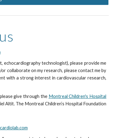
ous
m
nt, echocardiography technologist), please provide me
d/or collaborate on my research, please contact me by
nt with a strong interest in cardiovascular research,
 please give through the
Montreal Children's Hospital
iel Altit. The Montreal Children’s Hospital Foundation
ocardiolab.com