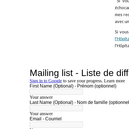
Si vou
échocar
mes rec
avec un
Si vous
l'Hôpit
l'Hôpit