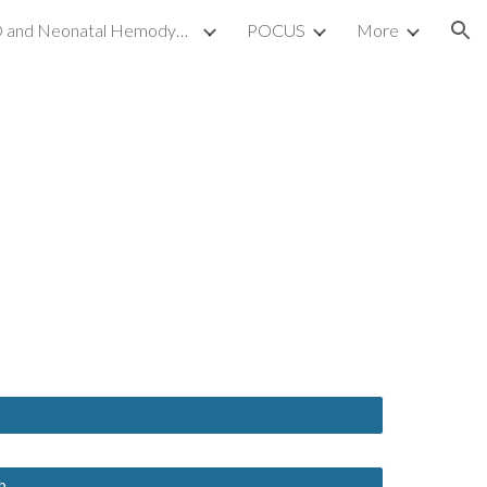
TnECHO and Neonatal Hemodynamics
POCUS
More
ion
b