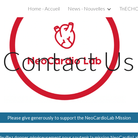
Home - Accueil
News - Nouvelles
ip to main content
Skip to navigat
Contact Us
Please give generously to support the NeoCardioLab Mission
Veuillez donner généreusement pour soutenir la mission NeoCardioLa