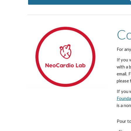
Co
For any
If you 
with a 
email. 
please 
If you 
Founda
is a no
Pour to