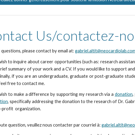
ntact Us/contactez-n
 questions, please contact by email at:
gabriel.altit@neocardiolab.co
wish to inquire about career opportunities (such as: research assista
brief summary of your work and a CV. If you would like to support an
Finally, if you are an undergraduate, graduate or post-graduate stude
feel free to contact me.
wish to make a difference by supporting my research via a
donation
,
tion
, specifically addressing the donation to the research of Dr. Gabr
n-profit organization.
ute question, veuillez nous contacter par courriel à:
gabriel.altit@ne