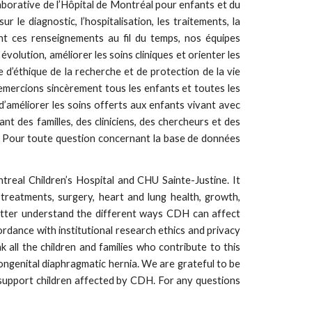
aborative de l’Hôpital de Montréal pour enfants et du
e diagnostic, l’hospitalisation, les traitements, la
ant ces renseignements au fil du temps, nos équipes
volution, améliorer les soins cliniques et orienter les
 d’éthique de la recherche et de protection de la vie
 remercions sincèrement tous les enfants et toutes les
d’améliorer les soins offerts aux enfants vivant avec
 des familles, des cliniciens, des chercheurs et des
C. Pour toute question concernant la base de données
real Children’s Hospital and CHU Sainte-Justine. It
 treatments, surgery, heart and lung health, growth,
better understand the different ways CDH can affect
ordance with institutional research ethics and privacy
 all the children and families who contribute to this
 congenital diaphragmatic hernia. We are grateful to be
 support children affected by CDH. For any questions