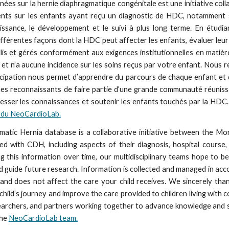
s sur la hernie diaphragmatique congénitale est une initiative coll
ts sur les enfants ayant reçu un diagnostic de HDC, notamment sur l
issance, le développement et le suivi à plus long terme. En étudi
fférentes façons dont la HDC peut affecter les enfants, évaluer leur é
is et gérés conformément aux exigences institutionnelles en matière
e et n’a aucune incidence sur les soins reçus par votre enfant. Nous
articipation nous permet d’apprendre du parcours de chaque enfant et 
 reconnaissants de faire partie d’une grande communauté réunissant
gresser les connaissances et soutenir les enfants touchés par la HD
e du NeoCardioLab.
c Hernia database is a collaborative initiative between the Mont
d with CDH, including aspects of their diagnosis, hospital course,
g this information over time, our multidisciplinary teams hope to 
nd guide future research. Information is collected and managed in acc
 and does not affect the care your child receives. We sincerely thank
h child’s journey and improve the care provided to children living with
 researchers, and partners working together to advance knowledge and
the
NeoCardioLab team.