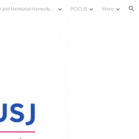
TnECHO and Neonatal Hemodynamics
POCUS
More
ion