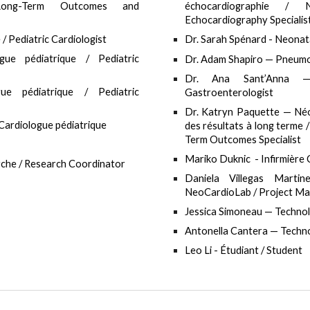
 Long-Term Outcomes and
échocardiographie / 
Echocardiography Specialis
/ Pediatric Cardiologist
Dr. Sarah Spénard - Neonat
e pédiatrique / Pediatric
Dr. Adam Shapiro
— Pneumolo
Dr. Ana Sant’Anna
— G
e pédiatrique / Pediatric
Gastroenterologist
Dr. Katryn Paquette
— Néon
 Cardiologue pédiatrique
des résultats à long terme
Term Outcomes Specialist
Mariko Duknic - Infirmière C
che / Research Coordinator
Daniela Villegas Martin
NeoCardioLab / Project M
Jessica Simoneau
— Technolo
Antonella Cantera
— Techno
Leo Li - Étudiant / Student