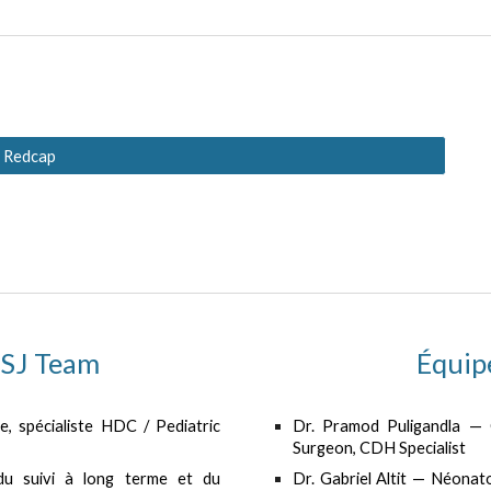
Redcap
SJ Team
Équip
, spécialiste HDC / Pediatric
Dr. Pramod Puligandla
— C
Surgeon, CDH Specialist
du suivi à long terme et du
Dr. Gabriel Altit
— Néonatol