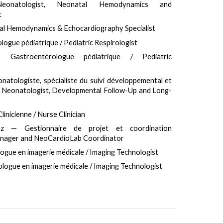
Neonatologist, Neonatal Hemodynamics and
t
al Hemodynamics & Echocardiography Specialist
gue pédiatrique / Pediatric Respirologist
astroentérologue pédiatrique / Pediatric
atologiste, spécialiste du suivi développemental et
 / Neonatologist, Developmental Follow-Up and Long-
linicienne / Nurse Clinician
ez
— Gestionnaire de projet et coordination
anager and NeoCardioLab Coordinator
gue en imagerie médicale / Imaging Technologist
logue en imagerie médicale / Imaging Technologist