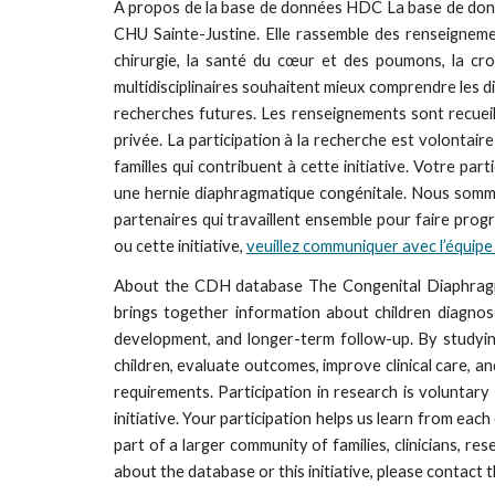
À propos de la base de données HDC La base de donnée
CHU Sainte-Justine. Elle rassemble des renseignemen
chirurgie, la santé du cœur et des poumons, la cro
multidisciplinaires souhaitent mieux comprendre les di
recherches futures. Les renseignements sont recueill
privée. La participation à la recherche est volontair
familles qui contribuent à cette initiative. Votre p
une hernie diaphragmatique congénitale. Nous sommes
partenaires qui travaillent ensemble pour faire pro
ou cette initiative,
veuillez communiquer avec l’équip
About the CDH database The Congenital Diaphragmati
brings together information about children diagnose
development, and longer-term follow-up. By studyin
children, evaluate outcomes, improve clinical care, a
requirements. Participation in research is voluntary
initiative. Your participation helps us learn from eac
part of a larger community of families, clinicians,
about the database or this initiative, please contact 